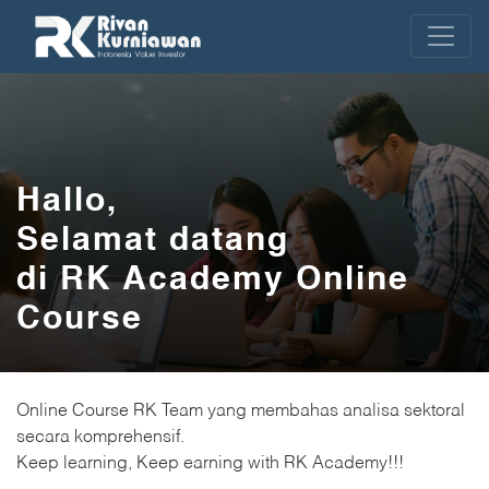
Hallo,
Selamat datang
di RK Academy Online
Course
Online Course RK Team yang membahas analisa sektoral
secara komprehensif.
Keep learning, Keep earning with RK Academy!!!